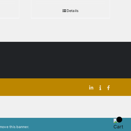
Details
LinkedIn
Indeed
Facebook
move this banner
.