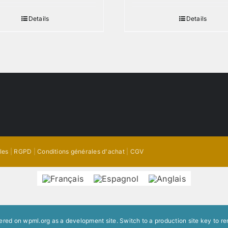
Details
Details
les
|
RGPD
|
Conditions générales d'achat
|
CGV
stered on
wpml.org
as a development site. Switch to a production site key to
re