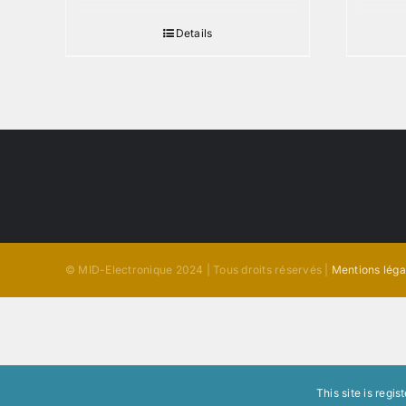
Details
© MID-Electronique 2024 | Tous droits réservés |
Mentions léga
This site is regi