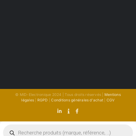
© MID-Electronique 2024 | Tous droits réservés |
Mentions
légales
|
RGPD
|
Conditions générales d'achat
|
CGV
LinkedIn
Indeed
Facebook
Recherche
de