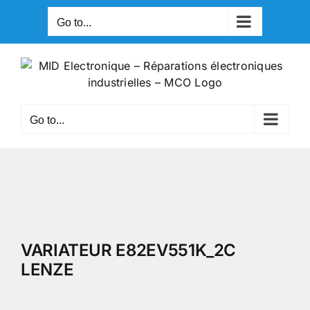
Skip
Go to...
to
content
Go to...
VARIATEUR E82EV551K_2C
LENZE