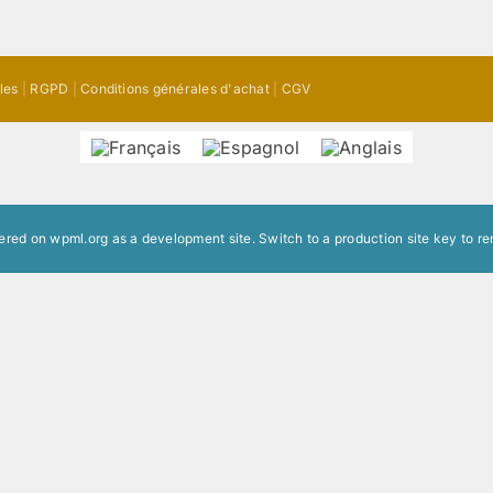
les
|
RGPD
|
Conditions générales d'achat
|
CGV
stered on
wpml.org
as a development site. Switch to a production site key to
re