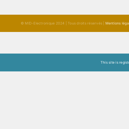
© MID-Electronique 2024 | Tous droits réservés |
Mentions léga
This site is regi