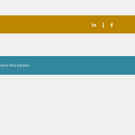
LinkedIn
Indeed
Facebook
move this banner
.