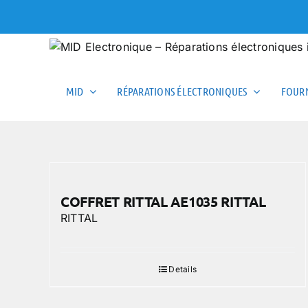
Skip
to
content
MID
RÉPARATIONS ÉLECTRONIQUES
FOURN
COFFRET RITTAL AE1035 RITTAL
RITTAL
Details