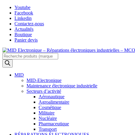
Skip
Youtube
to
Facebook
content
Linkedin
Contactez-nous
Actualités
Boutique
Panier devis
Recherche
de
produits
MID
MID-Electronique
Maintenance électronique industrielle
Secteurs d’activité
Aéronautique
Agroalimentaire
Cosmétique
Militaire
Nucléaire
Pharmaceutique
Transport
RÉPARATIONS ÉLECTRONIQUES