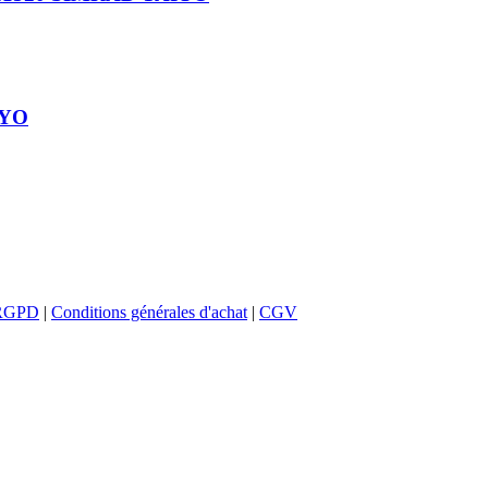
IYO
RGPD
|
Conditions générales d'achat
|
CGV