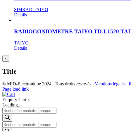
SIMRAD TAIYO
Details
RADIOGONIOMETRE TAIYO TD-L1520 TA
TAIYO
Details
Close
×
product
quick
Title
view
© MID-Electronique 2024 | Tous droits réservés |
Mentions légales
|
LinkedIn
Indeed
Facebook
Page load link
Enquiry Cart
×
Loading....
Recherche
de
produits
Recherche
de