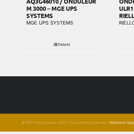
AQ3G46010 / ONDULEUR
ONDU
M 3000 – MGE UPS
ULR1
SYSTEMS
RIEL
MGE UPS SYSTEMS
RIELL
Details
© MID-Electronique 2024 | Tous droits réservés |
Mentions léga