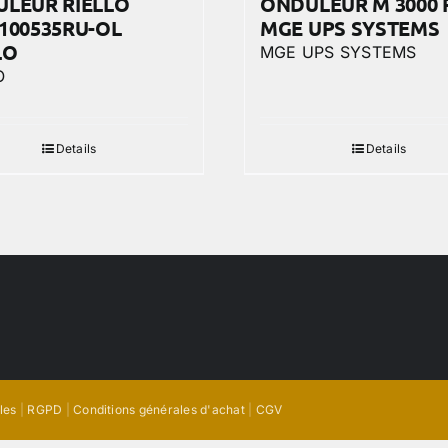
LEUR RIELLO
ONDULEUR M 3000 
100535RU-OL
MGE UPS SYSTEMS
LO
MGE UPS SYSTEMS
O
Details
Details
les
|
RGPD
|
Conditions générales d'achat
|
CGV