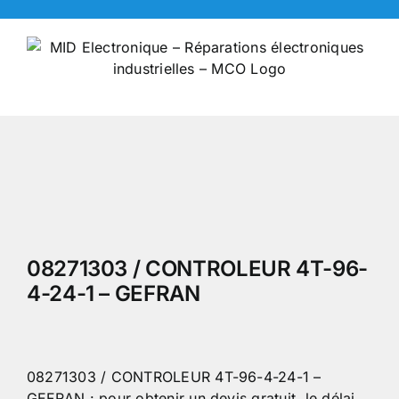
Skip
to
content
08271303 / CONTROLEUR 4T-96-
4-24-1 – GEFRAN
08271303 / CONTROLEUR 4T-96-4-24-1 –
GEFRAN : pour obtenir un devis gratuit, le délai