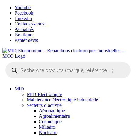
Skip
Youtube
to
Facebook
content
Linkedin
Contactez-nous
Actualités
Boutique
Panier devis
Recherche
de
produits
MID
MID-Electronique
Maintenance électronique industrielle
Secteurs d’activité
Aéronautique
Agroalimentaire
Cosmétique
Militaire
Nucléaire