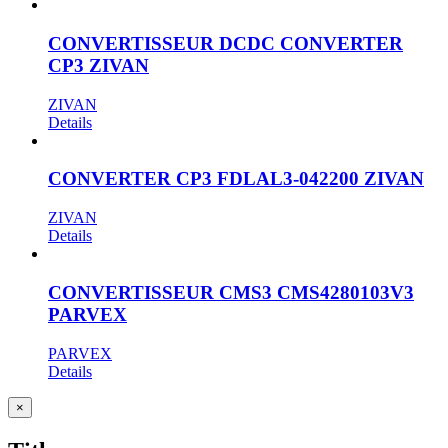
CONVERTISSEUR DCDC CONVERTER
CP3 ZIVAN
ZIVAN
Details
CONVERTER CP3 FDLAL3-042200 ZIVAN
ZIVAN
Details
CONVERTISSEUR CMS3 CMS4280103V3
PARVEX
PARVEX
Details
Close
×
product
quick