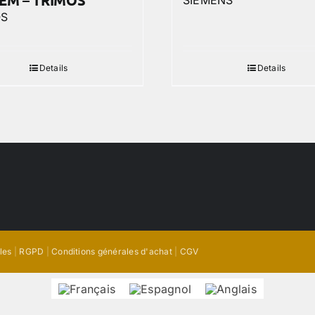
EM – TRIMOS
SIEMENS
OS
Details
Details
les
|
RGPD
|
Conditions générales d'achat
|
CGV