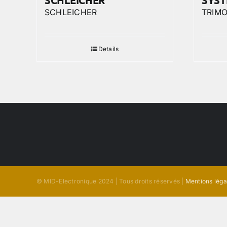
SCHLEICHER
SYST
SCHLEICHER
TRIM
Details
© MID-Electronique 2024 | Tous droits réservés |
Mentions léga