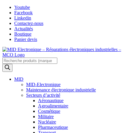
Skip
Youtube
to
Facebook
content
Linkedin
Contactez-nous
Actualités
Boutique
Panier devis
Recherche
de
produits
MID
MID-Electronique
Maintenance électronique industrielle
Secteurs d’activité
Aéronautique
Agroalimentaire
Cosmétique
Militaire
Nucléaire
Pharmaceutique
Transport