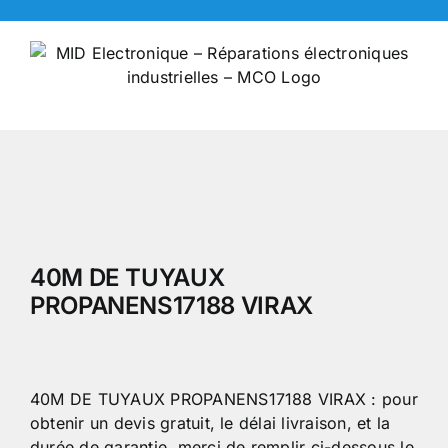
Skip
to
content
40M DE TUYAUX
PROPANENS17188 VIRAX
40M DE TUYAUX PROPANENS17188 VIRAX : pour
obtenir un devis gratuit, le délai livraison, et la
durée de garantie, merci de remplir ci-dessous le