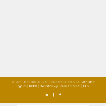
© MID-Electronique 2024 | Tous droits réservés |
Mentions
légales
|
RGPD
|
Conditions générales d'achat
|
CGV
LinkedIn
Indeed
Facebook