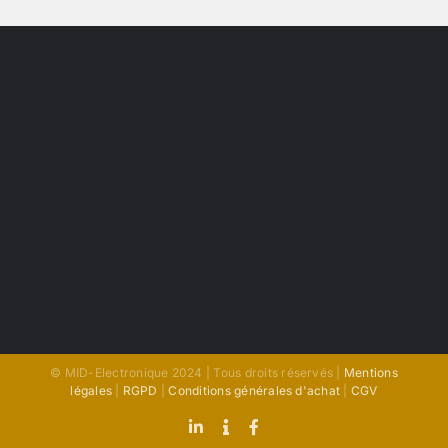
© MID-Electronique 2024 | Tous droits réservés |
Mentions
légales
|
RGPD
|
Conditions générales d'achat
|
CGV
LinkedIn
Indeed
Facebook