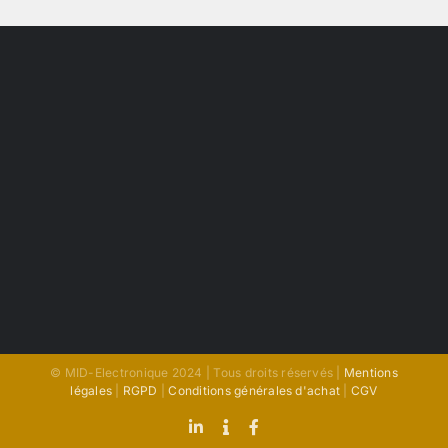
© MID-Electronique 2024 | Tous droits réservés |
Mentions
légales
|
RGPD
|
Conditions générales d'achat
|
CGV
LinkedIn
Indeed
Facebook