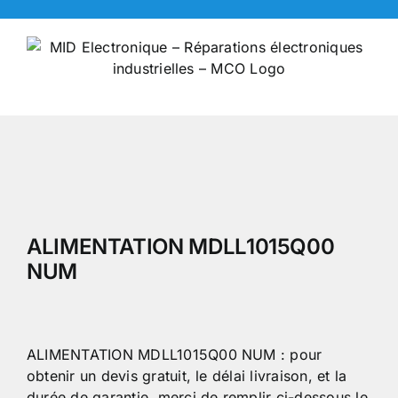
Skip
to
content
ALIMENTATION MDLL1015Q00
NUM
ALIMENTATION MDLL1015Q00 NUM : pour
obtenir un devis gratuit, le délai livraison, et la
durée de garantie, merci de remplir ci-dessous le