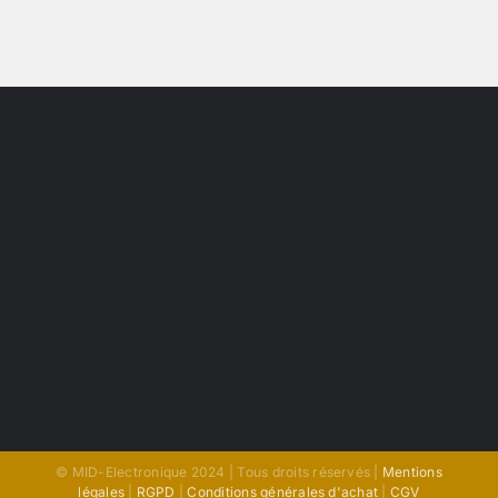
© MID-Electronique 2024 | Tous droits réservés |
Mentions
légales
|
RGPD
|
Conditions générales d'achat
|
CGV