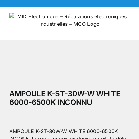
Skip
to
content
AMPOULE K-ST-30W-W WHITE
6000-6500K INCONNU
AMPOULE K-ST-30W-W WHITE 6000-6500K
INCONNU : pour obtenir un devis gratuit, le délai