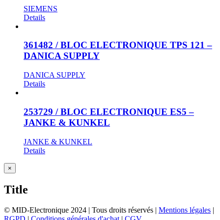
SIEMENS
Details
361482 / BLOC ELECTRONIQUE TPS 121 –
DANICA SUPPLY
DANICA SUPPLY
Details
253729 / BLOC ELECTRONIQUE ES5 –
JANKE & KUNKEL
JANKE & KUNKEL
Details
Close
×
product
quick
Title
view
© MID-Electronique 2024 | Tous droits réservés |
Mentions légales
|
RGPD
|
Conditions générales d'achat
|
CGV