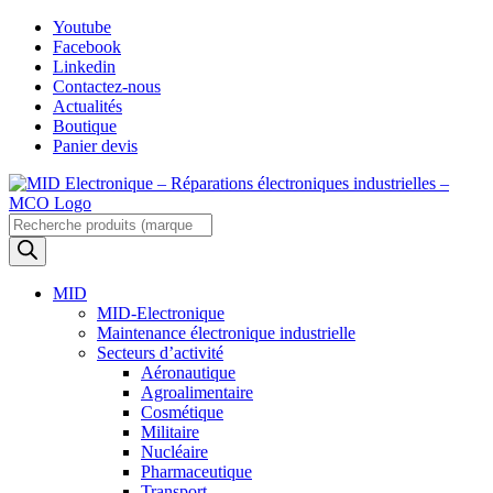
Skip
Youtube
to
Facebook
content
Linkedin
Contactez-nous
Actualités
Boutique
Panier devis
Recherche
de
produits
MID
MID-Electronique
Maintenance électronique industrielle
Secteurs d’activité
Aéronautique
Agroalimentaire
Cosmétique
Militaire
Nucléaire
Pharmaceutique
Transport