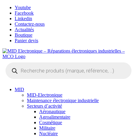
Skip
Youtube
to
Facebook
content
Linkedin
Contactez-nous
Actualités
Boutique
Panier devis
Recherche
de
produits
MID
MID-Electronique
Maintenance électronique industrielle
Secteurs d’activité
Aéronautique
Agroalimentaire
Cosmétique
Militaire
Nucléaire