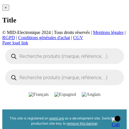
Close
×
product
quick
Title
view
© MID-Electronique 2024 | Tous droits réservés |
Mentions légales
|
RGPD
|
Conditions générales d'achat
|
CGV
LinkedIn
Indeed
Facebook
Page load link
Recherche
de
produits
Recherche
de
produits
This site is registered on
wpml.org
as a development site. Switch to a
production site key to
remove this banner
.