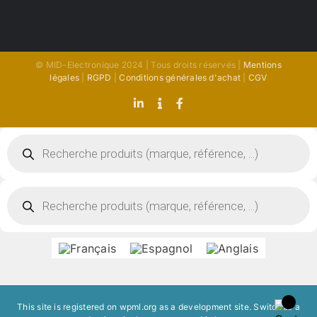
© MID-Electronique 2024 | Tous droits réservés |
Mentions
légales
|
RGPD
|
Conditions générales d'achat
|
CGV
LinkedIn
Indeed
Facebook
Recherche
de
produits
Recherche
de
produits
This site is registered on
wpml.org
as a development site. Switch to a