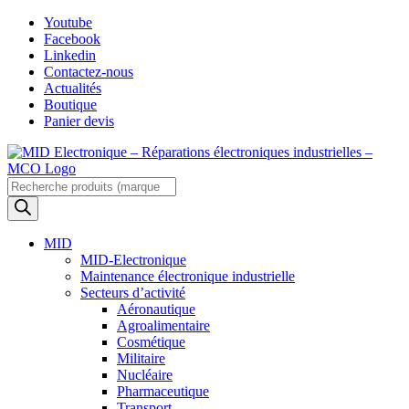
Skip
Youtube
to
Facebook
content
Linkedin
Contactez-nous
Actualités
Boutique
Panier devis
Recherche
de
produits
MID
MID-Electronique
Maintenance électronique industrielle
Secteurs d’activité
Aéronautique
Agroalimentaire
Cosmétique
Militaire
Nucléaire
Pharmaceutique
Transport