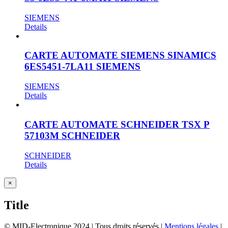
SIEMENS
Details
CARTE AUTOMATE SIEMENS SINAMICS
6ES5451-7LA11 SIEMENS
SIEMENS
Details
CARTE AUTOMATE SCHNEIDER TSX P
57103M SCHNEIDER
SCHNEIDER
Details
Close
×
product
quick
Title
view
© MID-Electronique 2024 | Tous droits réservés |
Mentions légales
|