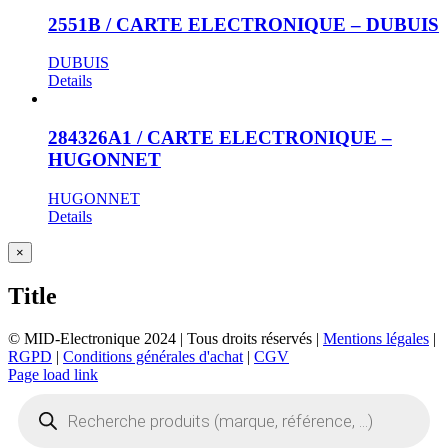
2551B / CARTE ELECTRONIQUE – DUBUIS
DUBUIS
Details
284326A1 / CARTE ELECTRONIQUE –
HUGONNET
HUGONNET
Details
Close
×
product
quick
Title
view
© MID-Electronique 2024 | Tous droits réservés |
Mentions légales
|
RGPD
|
Conditions générales d'achat
|
CGV
LinkedIn
Indeed
Facebook
Page load link
Recherche
de
produits