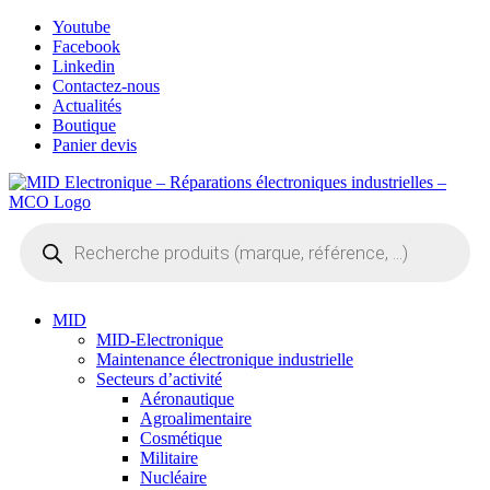
Skip
Youtube
to
Facebook
content
Linkedin
Contactez-nous
Actualités
Boutique
Panier devis
Recherche
de
produits
MID
MID-Electronique
Maintenance électronique industrielle
Secteurs d’activité
Aéronautique
Agroalimentaire
Cosmétique
Militaire
Nucléaire