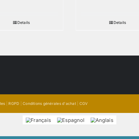
Details
Details
les
|
RGPD
|
Conditions générales d'achat
|
CGV