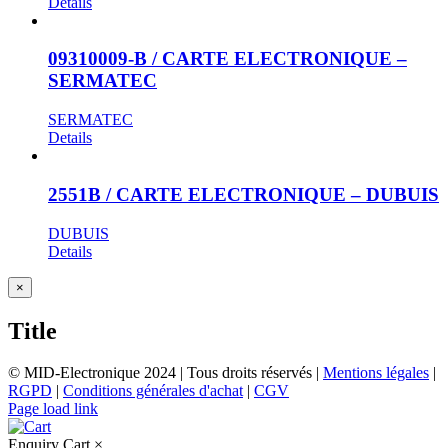
Details
09310009-B / CARTE ELECTRONIQUE –
SERMATEC
SERMATEC
Details
2551B / CARTE ELECTRONIQUE – DUBUIS
DUBUIS
Details
Close
×
product
quick
Title
view
© MID-Electronique 2024 | Tous droits réservés |
Mentions légales
|
RGPD
|
Conditions générales d'achat
|
CGV
LinkedIn
Indeed
Facebook
Page load link
Enquiry Cart
×