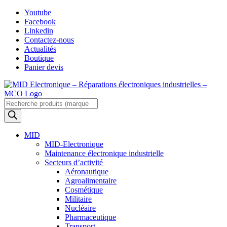
Skip
Youtube
to
Facebook
content
Linkedin
Contactez-nous
Actualités
Boutique
Panier devis
Recherche
de
produits
MID
MID-Electronique
Maintenance électronique industrielle
Secteurs d’activité
Aéronautique
Agroalimentaire
Cosmétique
Militaire
Nucléaire
Pharmaceutique
Transport