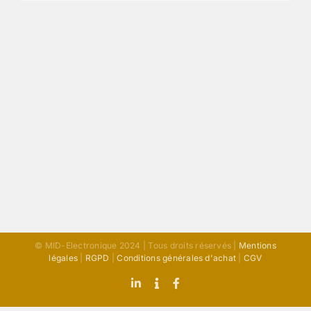
© MID-Electronique 2024 | Tous droits réservés |
Mentions
légales
|
RGPD
|
Conditions générales d'achat
|
CGV
LinkedIn
Indeed
Facebook