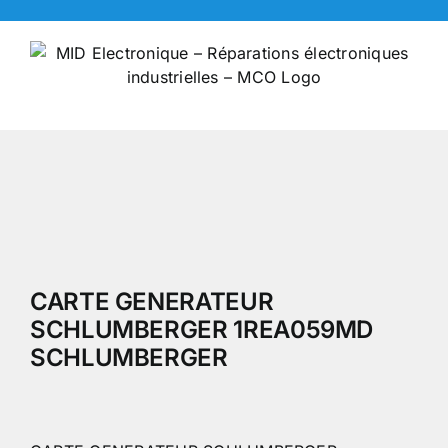
Skip
to
content
CARTE GENERATEUR
SCHLUMBERGER 1REA059MD
SCHLUMBERGER