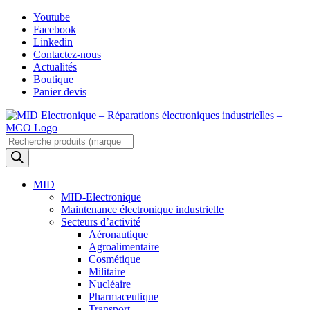
Skip
Youtube
to
Facebook
content
Linkedin
Contactez-nous
Actualités
Boutique
Panier devis
Recherche
de
produits
MID
MID-Electronique
Maintenance électronique industrielle
Secteurs d’activité
Aéronautique
Agroalimentaire
Cosmétique
Militaire
Nucléaire
Pharmaceutique
Transport