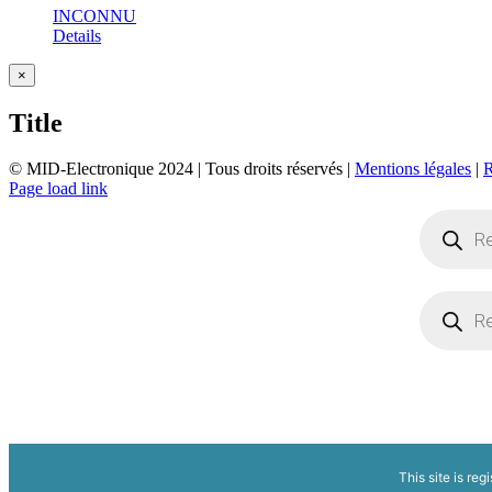
INCONNU
Details
Close
×
product
quick
Title
view
© MID-Electronique 2024 | Tous droits réservés |
Mentions légales
|
LinkedIn
Indeed
Facebook
Page load link
Recherche
de
produits
Recherche
de
produits
This site is reg