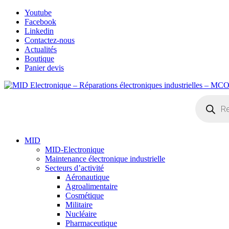
Skip
Youtube
to
Facebook
content
Linkedin
Contactez-nous
Actualités
Boutique
Panier devis
Recherche
de
produits
MID
MID-Electronique
Maintenance électronique industrielle
Secteurs d’activité
Aéronautique
Agroalimentaire
Cosmétique
Militaire
Nucléaire
Pharmaceutique