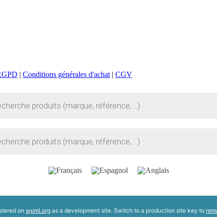
RGPD
|
Conditions générales d'achat
|
CGV
istered on
wpml.org
as a development site. Switch to a production site key to
rem