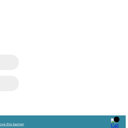
ove this banner
.