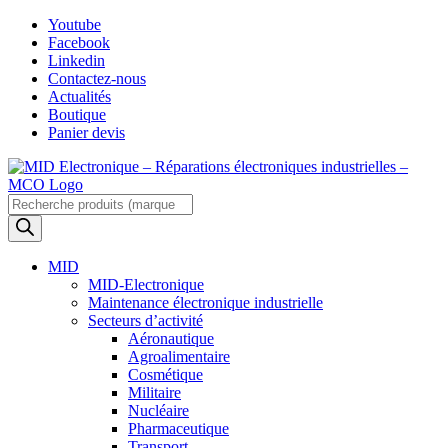
Skip
Youtube
to
Facebook
content
Linkedin
Contactez-nous
Actualités
Boutique
Panier devis
Recherche
de
produits
MID
MID-Electronique
Maintenance électronique industrielle
Secteurs d’activité
Aéronautique
Agroalimentaire
Cosmétique
Militaire
Nucléaire
Pharmaceutique
Transport