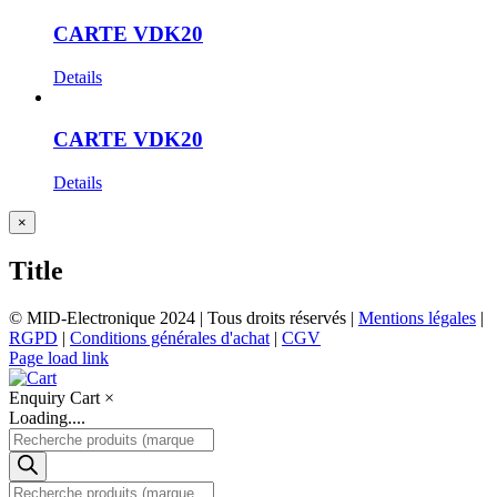
CARTE VDK20
Details
CARTE VDK20
Details
Close
×
product
quick
Title
view
© MID-Electronique 2024 | Tous droits réservés |
Mentions légales
|
RGPD
|
Conditions générales d'achat
|
CGV
LinkedIn
Indeed
Facebook
Page load link
Enquiry Cart
×
Loading....
Recherche
de
produits
Recherche