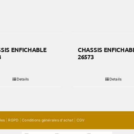
SIS ENFICHABLE
CHASSIS ENFICHAB
3
26573
Details
Details
les
|
RGPD
|
Conditions générales d'achat
|
CGV