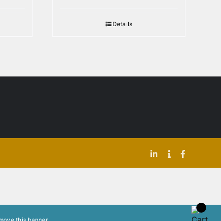
Details
LinkedIn
Indeed
Facebook
move this banner
.