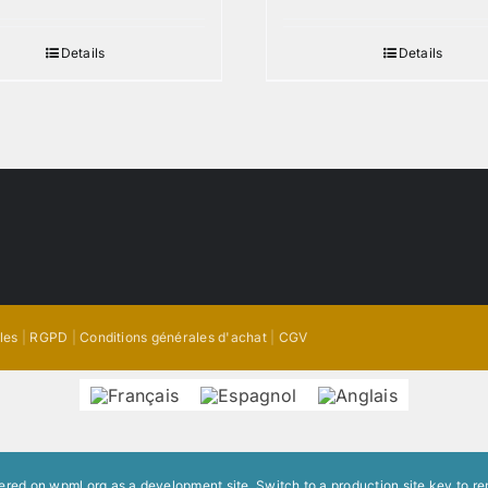
Details
Details
les
|
RGPD
|
Conditions générales d'achat
|
CGV
stered on
wpml.org
as a development site. Switch to a production site key to
re