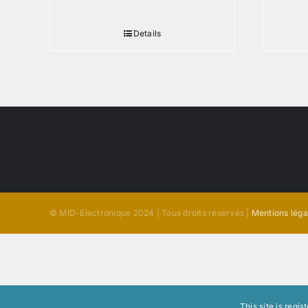
Details
© MID-Electronique 2024 | Tous droits réservés |
Mentions léga
This site is regi