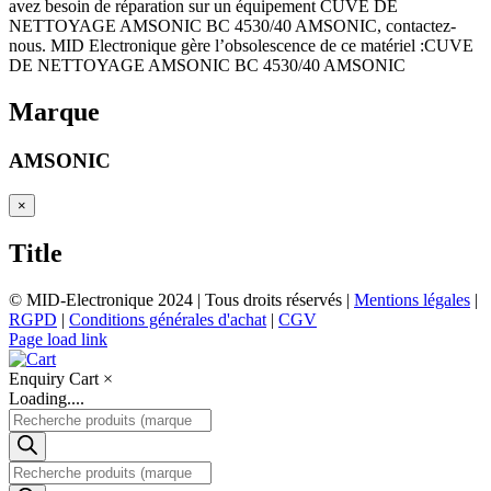
avez besoin de réparation sur un équipement CUVE DE
NETTOYAGE AMSONIC BC 4530/40 AMSONIC, contactez-
nous. MID Electronique gère l’obsolescence de ce matériel :CUVE
DE NETTOYAGE AMSONIC BC 4530/40 AMSONIC
Marque
AMSONIC
Close
×
product
quick
Title
view
© MID-Electronique 2024 | Tous droits réservés |
Mentions légales
|
RGPD
|
Conditions générales d'achat
|
CGV
LinkedIn
Indeed
Facebook
Page load link
Enquiry Cart
×
Loading....
Recherche
de
produits
Recherche
de