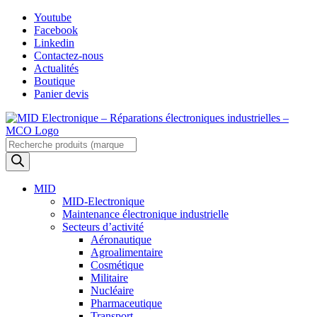
Skip
Youtube
to
Facebook
content
Linkedin
Contactez-nous
Actualités
Boutique
Panier devis
Recherche
de
produits
MID
MID-Electronique
Maintenance électronique industrielle
Secteurs d’activité
Aéronautique
Agroalimentaire
Cosmétique
Militaire
Nucléaire
Pharmaceutique
Transport