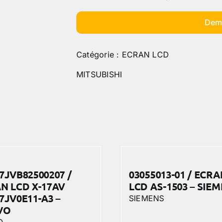
Dem
Catégorie :
ECRAN LCD
MITSUBISHI
7JVB82500207 /
03055013-01 / ECRA
N LCD X-17AV
LCD AS-1503 – SIE
7JV0E11-A3 –
SIEMENS
VO