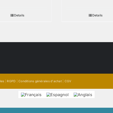
Details
Details
les
|
RGPD
|
Conditions générales d'achat
|
CGV