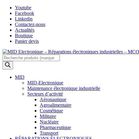
Skip
Youtube
to
Facebook
content
Linkedin
Contactez-nous
Actualités
Boutique
Panier devis
Recherche
de
produits
MID
MID-Electronique
Maintenance électronique industrielle
Secteurs d’activité
Aéronautique
Agroalimentaire
Cosmétique
Militaire
Nucléaire
Pharmaceutique
Transport
RÉPARATIONS ÉLECTRONIQUES