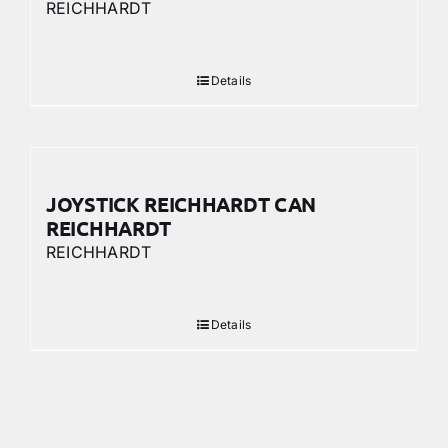
REICHHARDT
Details
JOYSTICK REICHHARDT CAN
REICHHARDT
REICHHARDT
Details