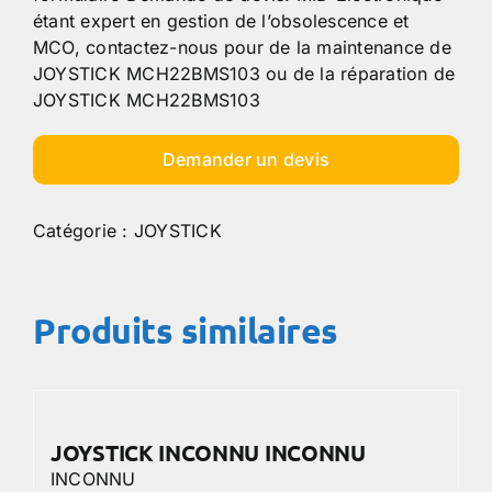
étant expert en gestion de l’obsolescence et
MCO, contactez-nous pour de la maintenance de
JOYSTICK MCH22BMS103 ou de la réparation de
JOYSTICK MCH22BMS103
Demander un devis
Catégorie :
JOYSTICK
Produits similaires
JOYSTICK INCONNU INCONNU
INCONNU