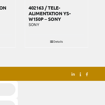
ION
402163 / TELE-
ALIMENTATION YS-
W150P – SONY
SONY
Details
LinkedIn
Indeed
Facebook