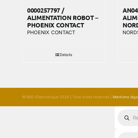
0000257797 /
AN04
ALIMENTATION ROBOT –
ALIM
PHOENIX CONTACT
NOR
PHOENIX CONTACT
NORD
Details
© MID-Electronique 2024 | Tous droits réservés |
Mentions léga
Recherc
de
produits
Recherc