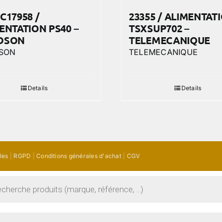
C17958 /
23355 / ALIMENTAT
ENTATION PS40 –
TSXSUP702 –
DSON
TELEMECANIQUE
SON
TELEMECANIQUE
Details
Details
les
|
RGPD
|
Conditions générales d'achat
|
CGV
he
he