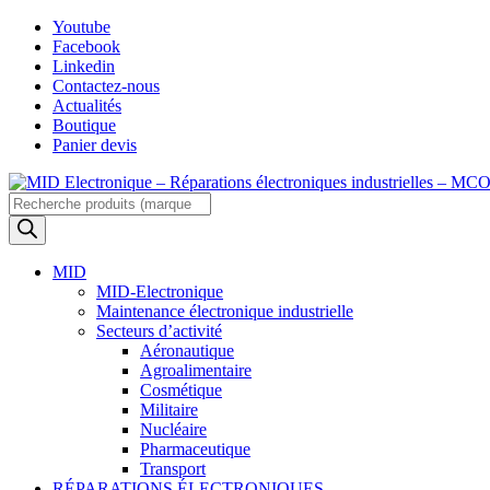
Skip
Youtube
to
Facebook
content
Linkedin
Contactez-nous
Actualités
Boutique
Panier devis
Recherche
de
produits
MID
MID-Electronique
Maintenance électronique industrielle
Secteurs d’activité
Aéronautique
Agroalimentaire
Cosmétique
Militaire
Nucléaire
Pharmaceutique
Transport
RÉPARATIONS ÉLECTRONIQUES