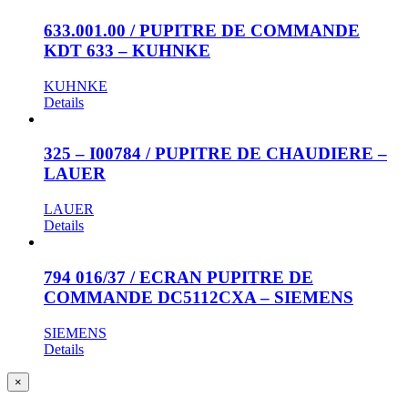
633.001.00 / PUPITRE DE COMMANDE
KDT 633 – KUHNKE
KUHNKE
Details
325 – I00784 / PUPITRE DE CHAUDIERE –
LAUER
LAUER
Details
794 016/37 / ECRAN PUPITRE DE
COMMANDE DC5112CXA – SIEMENS
SIEMENS
Details
Close
×
product