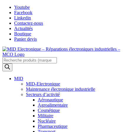
Skip
Youtube
to
Facebook
content
Linkedin
Contactez-nous
Actualités
Boutique
Panier devis
Recherche
de
produits
MID
MID-Electronique
Maintenance électronique industrielle
Secteurs d’activité
Aéronautique
Agroalimentaire
Cosmétique
Militaire
Nucléaire
Pharmaceutique
Transport