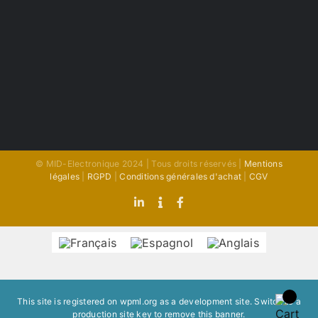
© MID-Electronique 2024 | Tous droits réservés |
Mentions
légales
|
RGPD
|
Conditions générales d'achat
|
CGV
LinkedIn
Indeed
Facebook
This site is registered on
wpml.org
as a development site. Switch to a
production site key to
remove this banner
.