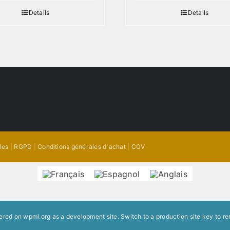
Details
Details
les
|
RGPD
|
Conditions générales d'achat
|
CGV
stered on
wpml.org
as a development site. Switch to a production site key to
re