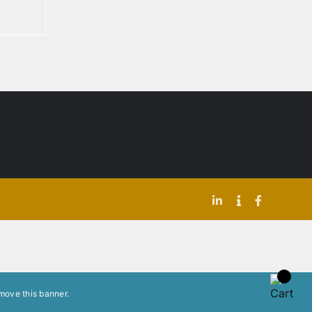
LinkedIn
Indeed
Facebook
move this banner
.