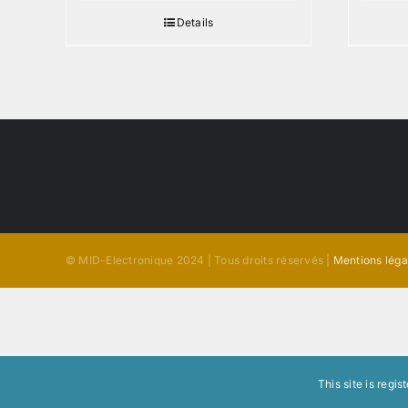
Details
© MID-Electronique 2024 | Tous droits réservés |
Mentions léga
This site is regi