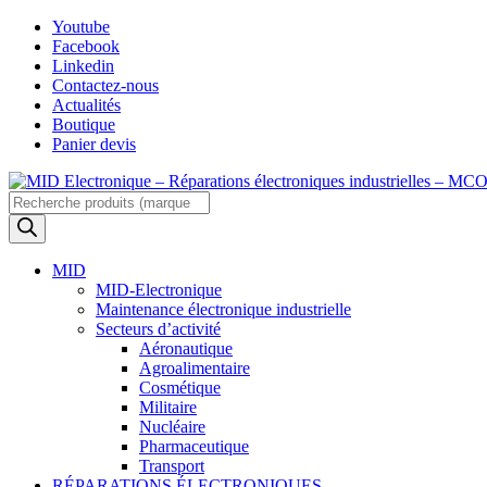
Skip
Youtube
to
Facebook
content
Linkedin
Contactez-nous
Actualités
Boutique
Panier devis
Recherche
de
produits
MID
MID-Electronique
Maintenance électronique industrielle
Secteurs d’activité
Aéronautique
Agroalimentaire
Cosmétique
Militaire
Nucléaire
Pharmaceutique
Transport
RÉPARATIONS ÉLECTRONIQUES