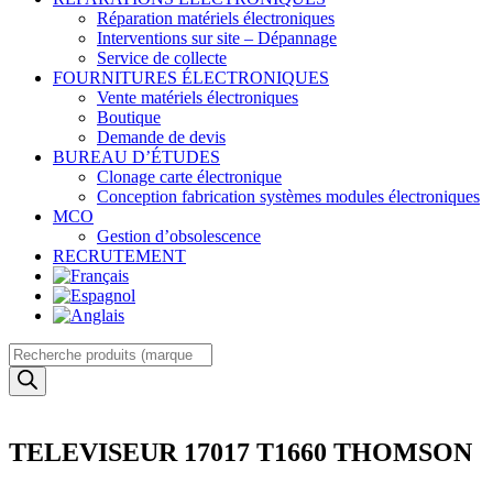
Réparation matériels électroniques
Interventions sur site – Dépannage
Service de collecte
FOURNITURES ÉLECTRONIQUES
Vente matériels électroniques
Boutique
Demande de devis
BUREAU D’ÉTUDES
Clonage carte électronique
Conception fabrication systèmes modules électroniques
MCO
Gestion d’obsolescence
RECRUTEMENT
Recherche
de
produits
TELEVISEUR 17017 T1660 THOMSON