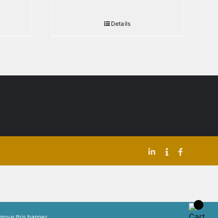
Details
LinkedIn
Indeed
Facebook
move this banner
.