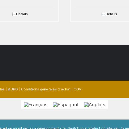
Details
Details
les
|
RGPD
|
Conditions générales d'achat
|
CGV
stered on
wpml.org
as a development site. Switch to a production site key to
re