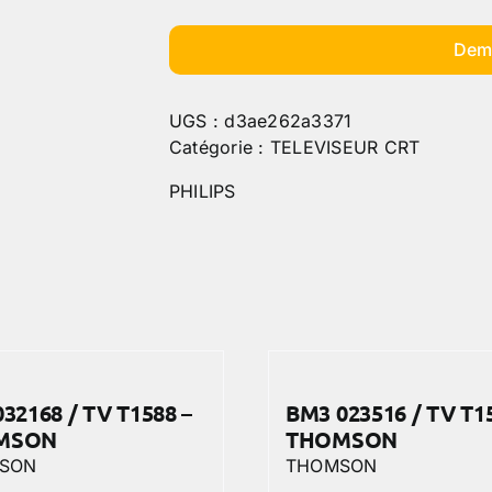
Dem
UGS :
d3ae262a3371
Catégorie :
TELEVISEUR CRT
PHILIPS
32168 / TV T1588 –
BM3 023516 / TV T1
MSON
THOMSON
SON
THOMSON