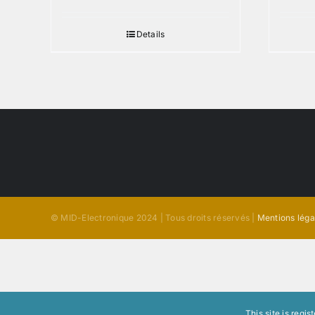
Details
© MID-Electronique 2024 | Tous droits réservés |
Mentions léga
This site is regi