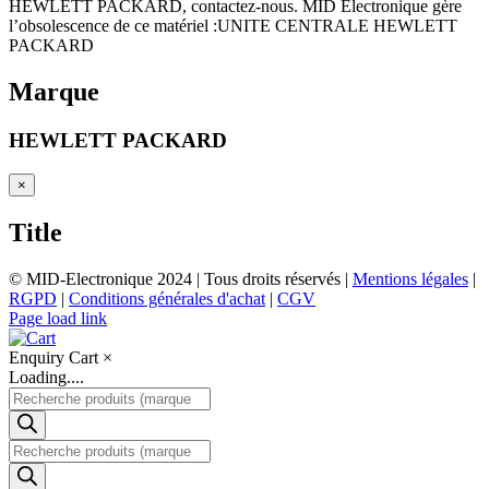
HEWLETT PACKARD, contactez-nous. MID Electronique gère
l’obsolescence de ce matériel :UNITE CENTRALE HEWLETT
PACKARD
Marque
HEWLETT PACKARD
Close
×
product
quick
Title
view
© MID-Electronique 2024 | Tous droits réservés |
Mentions légales
|
RGPD
|
Conditions générales d'achat
|
CGV
LinkedIn
Indeed
Facebook
Page load link
Enquiry Cart
×
Loading....
Recherche
de
produits
Recherche
de
produits