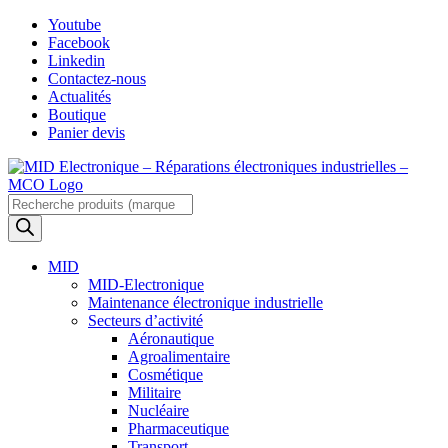
Skip
Youtube
to
Facebook
content
Linkedin
Contactez-nous
Actualités
Boutique
Panier devis
Recherche
de
produits
MID
MID-Electronique
Maintenance électronique industrielle
Secteurs d’activité
Aéronautique
Agroalimentaire
Cosmétique
Militaire
Nucléaire
Pharmaceutique
Transport