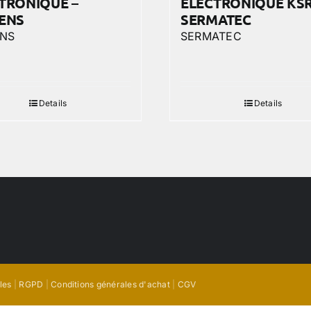
TRONIQUE –
ELECTRONIQUE KSR
ENS
SERMATEC
ENS
SERMATEC
Details
Details
les
|
RGPD
|
Conditions générales d'achat
|
CGV