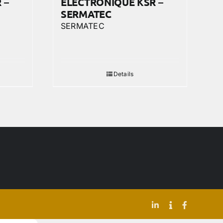
 –
ELECTRONIQUE KSR –
SERMATEC
SERMATEC
Details
LinkedIn
Indeed
Facebook