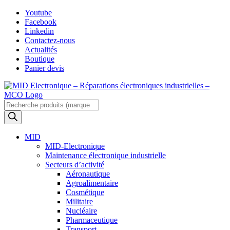
Skip
Youtube
to
Facebook
content
Linkedin
Contactez-nous
Actualités
Boutique
Panier devis
Recherche
de
produits
MID
MID-Electronique
Maintenance électronique industrielle
Secteurs d’activité
Aéronautique
Agroalimentaire
Cosmétique
Militaire
Nucléaire
Pharmaceutique
Transport