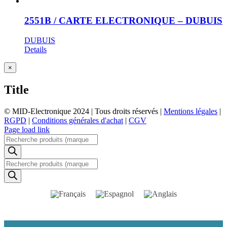
2551B / CARTE ELECTRONIQUE – DUBUIS
DUBUIS
Details
Close
×
product
quick
Title
view
© MID-Electronique 2024 | Tous droits réservés |
Mentions légales
|
RGPD
|
Conditions générales d'achat
|
CGV
LinkedIn
Indeed
Facebook
Page load link
Recherche
de
produits
Recherche
de
produits