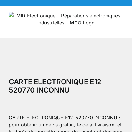
Skip
to
content
CARTE ELECTRONIQUE E12-
520770 INCONNU
CARTE ELECTRONIQUE E12-520770 INCONNU :
pour obtenir un devis gratuit, le délai livraison, et
la durée de garantie, merci de remplir ci-dessous